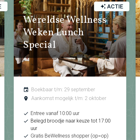
E
ACTIE
Wereldse Wellness
Weken Lunch
Special
Boekbaar t/m: 29 september
Aankomst mogelijk t/m: 2 oktober
Entree vanaf 10:00 uur
Belegd broodje naar keuze tot 17:00
uur
Gratis BeWellness shopper (op=op)