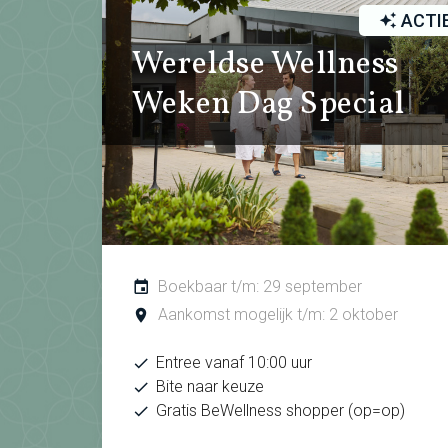
ACTI
Wereldse Wellness
Weken Dag Special
Boekbaar t/m: 29 september
Aankomst mogelijk t/m: 2 oktober
Entree vanaf 10:00 uur
Bite naar keuze
Gratis BeWellness shopper (op=op)