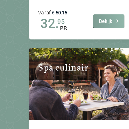
Vanaf
€ 50.15
32.
Bekijk
95
P.P.
Spa culinair