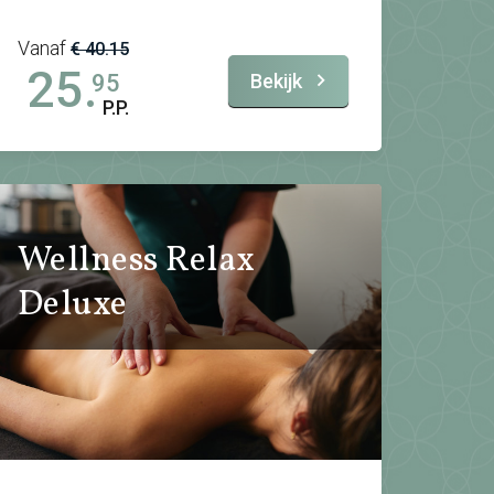
Vanaf
€ 40.15
25.
Bekijk
95
P.P.
Wellness Relax
Deluxe