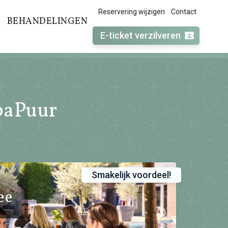
Reservering wijzigen
Contact
BEHANDELINGEN
E-ticket verzilveren
paPuur
Smakelijk voordeel!
ee