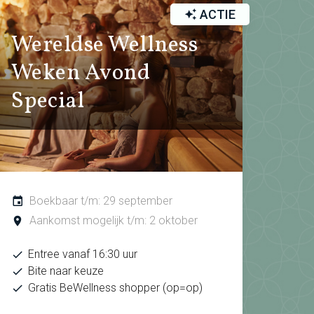
ACTIE
Wereldse Wellness
Weken Avond
Special
Boekbaar t/m: 29 september
Aankomst mogelijk t/m: 2 oktober
Entree vanaf 16:30 uur
Bite naar keuze
Gratis BeWellness shopper (op=op)