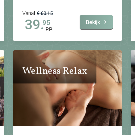
Vanaf
€ 60.15
39.
Bekijk
95
P.P.
Wellness Relax