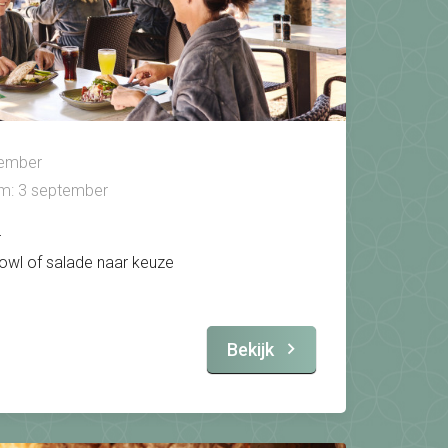
tember
/m: 3 september
r
owl of salade naar keuze
Bekijk