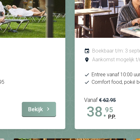
Boekbaar t/m: 3 sep
Aankomst mogelijk t
Entree vanaf 10:00 uu
95
Comfort food, poké b
Vanaf
€ 62.95
38.
Bekijk
95
P.P.