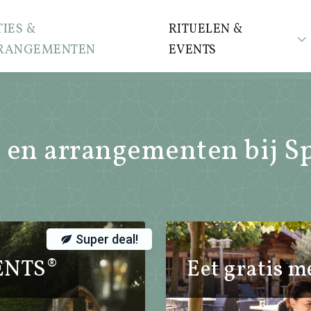
IES &
RITUELEN &
RANGEMENTEN
EVENTS
s en arrangementen bij S
Super deal!
ENTS®
Eet gratis m