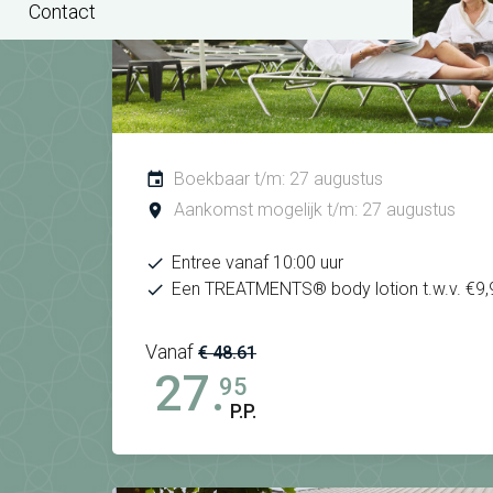
Contact
Boekbaar t/m: 27 augustus
Aankomst mogelijk t/m: 27 augustus
Entree vanaf 10:00 uur
Een TREATMENTS® body lotion t.w.v. €9,
Vanaf
€ 48.61
27.
95
P.P.