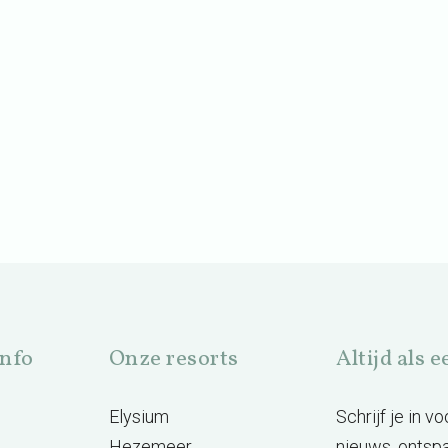
info
Onze resorts
Altijd als 
Elysium
Schrijf je in 
Hezemeer
nieuws, ontsp