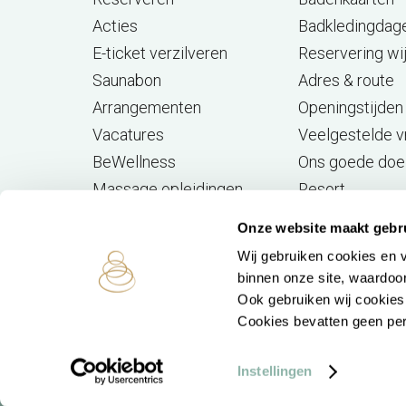
Acties
Badkledingdag
E-ticket verzilveren
Reservering wi
Saunabon
Adres & route
Arrangementen
Openingstijden
Vacatures
Veelgestelde 
BeWellness
Ons goede doe
Massage opleidingen
Resort
Wellness Giftcard
Onze website maakt gebr
Aufguss Challenge
Wij gebruiken cookies en v
binnen onze site, waardoor
Ook gebruiken wij cookies
Cookies bevatten geen p
Instellingen
© SpaPuur 2026
Algemene voorwaarden