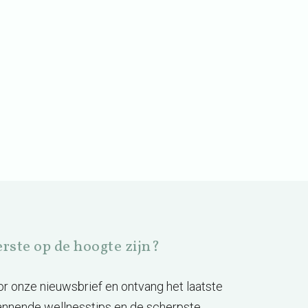
eerste op de hoogte zijn?
voor onze nieuwsbrief en ontvang het laatste
annende wellnesstips en de scherpste