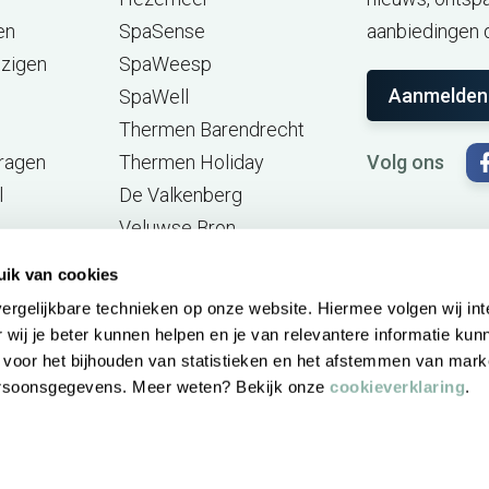
en
SpaSense
aanbiedingen d
jzigen
SpaWeesp
Aanmelden
SpaWell
Thermen Barendrecht
vragen
Thermen Holiday
Volg ons
l
De Valkenberg
Veluwse Bron
Zwaluwhoeve
uik van cookies
Bali Therme (DE)
ergelijkbare technieken op onze website. Hiermee volgen wij in
Gut Sternholz (DE)
 wij je beter kunnen helpen en je van relevantere informatie kun
 voor het bijhouden van statistieken en het afstemmen van mark
ersoonsgegevens. Meer weten? Bekijk onze
cookieverklaring
.
Privacy statement
Cookieverklaring
Pers