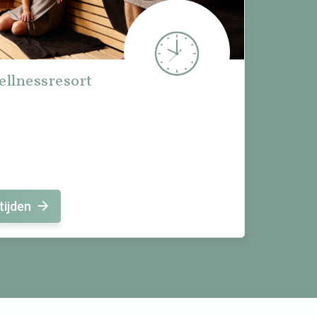
ellnessresort
tijden