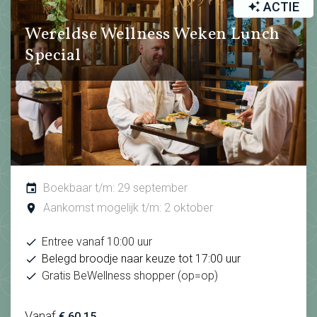
ACTIE
Wereldse Wellness Weken Lunch
Special
Boekbaar t/m: 29 september
Aankomst mogelijk t/m: 2 oktober
Entree vanaf 10:00 uur
Belegd broodje naar keuze tot 17:00 uur
Gratis BeWellness shopper (op=op)
Vanaf
€ 60.15