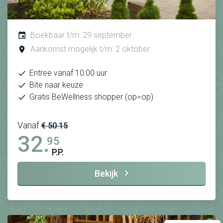
Boekbaar t/m: 29 september
Aankomst mogelijk t/m: 2 oktober
Entree vanaf 10:00 uur
Bite naar keuze
Gratis BeWellness shopper (op=op)
Vanaf
€ 50.15
32.
95
P.P.
Bekijk