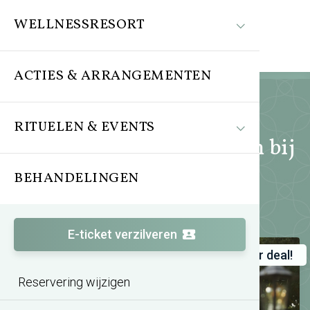
WELLNESSRESORT
ACTIES & ARRANGEMENTEN
RITUELEN & EVENTS
Acties en arrangementen bij
SpaPuur
BEHANDELINGEN
E-ticket verzilveren
Super deal!
Zomeractie TREATMENTS®
Reservering wijzigen