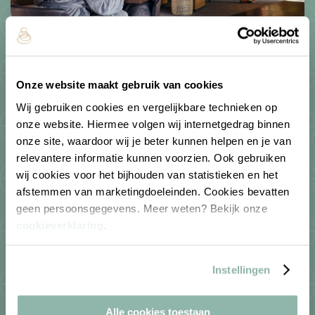
Entree vanaf 10:00 uur
Koffie of thee met gebak
Onze website maakt gebruik van cookies
Belegd broodje naar keuze tot 17:00 uur
Wij gebruiken cookies en vergelijkbare technieken op
Hoofdgerecht naar keuze
onze website. Hiermee volgen wij internetgedrag binnen
Dessert naar keuze
onze site, waardoor wij je beter kunnen helpen en je van
3 drankjes naar keuze (non-alcoholisch)*
relevantere informatie kunnen voorzien. Ook gebruiken
Behandeling naar keuze van 25 min**
wij cookies voor het bijhouden van statistieken en het
afstemmen van marketingdoeleinden. Cookies bevatten
Vanaf
geen persoonsgegevens. Meer weten? Bekijk onze
139.
cookieverklaring
.
95
P.P.
Instellingen
Bekijk
Alle cookies toestaan