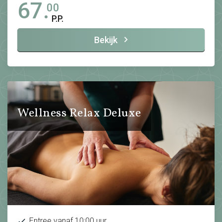
67.
00
P.P.
Bekijk
Wellness Relax Deluxe
Entree vanaf 10:00 uur