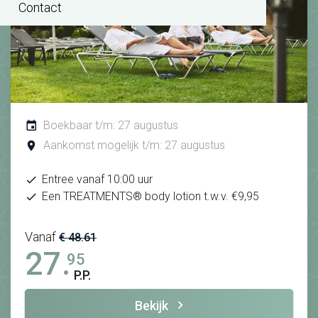
Contact
Boekbaar t/m: 27 augustus
Aankomst mogelijk t/m: 27 augustus
Entree vanaf 10:00 uur
Een TREATMENTS® body lotion t.w.v. €9,95
Vanaf
€ 48.61
27.
95
P.P.
Bekijk