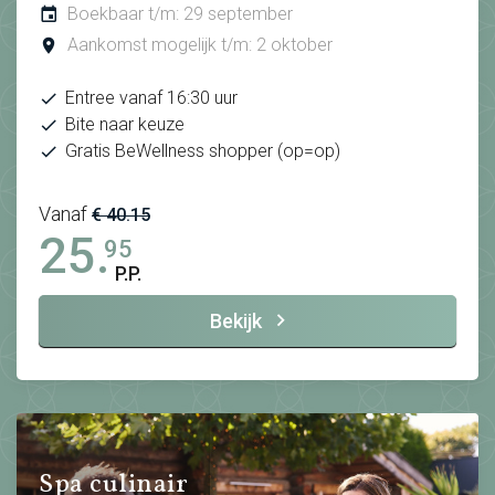
Boekbaar t/m: 29 september
Aankomst mogelijk t/m: 2 oktober
Entree vanaf 16:30 uur
Bite naar keuze
Gratis BeWellness shopper (op=op)
Vanaf
€ 40.15
25.
95
P.P.
Bekijk
Spa culinair