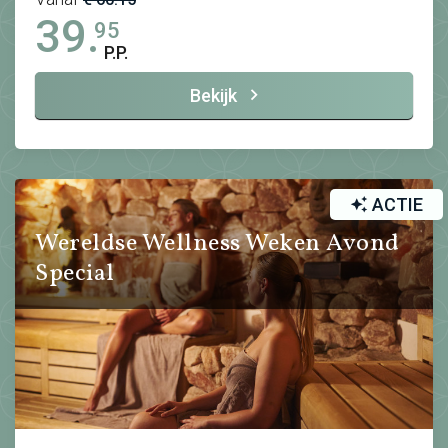
39.
95
P.P.
Bekijk
ACTIE
Wereldse Wellness Weken Avond
Special