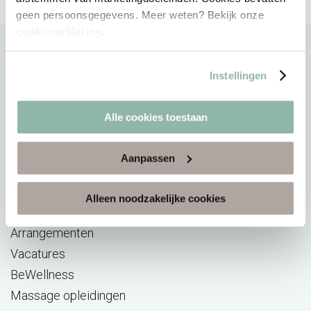
geen persoonsgegevens. Meer weten? Bekijk onze
cookieverklaring
.
Instellingen
Direct naar
Alle cookies toestaan
Sauna
Reserveren
Aanpassen
Acties
E-ticket verzilveren
Alleen noodzakelijke cookies
Saunabon
Arrangementen
Vacatures
BeWellness
Massage opleidingen