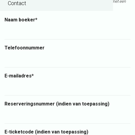
Na het verzenden van het contactformulier ontvang je een mail met een
Contact
referentienummer. Velden met * zijn verplichte velden.
Naam boeker*
Telefoonnummer
E-mailadres*
Reserveringsnummer (indien van toepassing)
E-ticketcode (indien van toepassing)