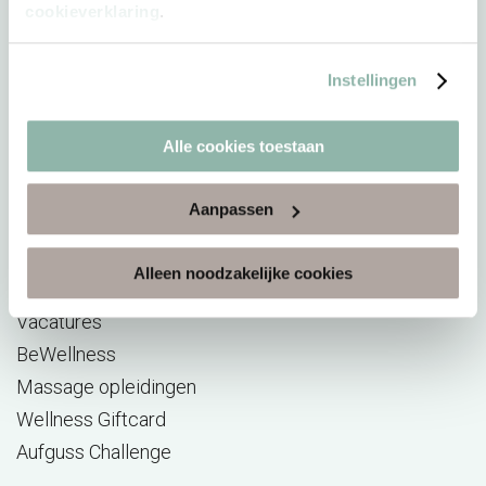
cookieverklaring
.
Direct naar
Instellingen
Sauna
Alle cookies toestaan
Reserveren
Acties
Aanpassen
E-ticket verzilveren
Saunabon
Alleen noodzakelijke cookies
Arrangementen
Vacatures
BeWellness
Massage opleidingen
Wellness Giftcard
Aufguss Challenge