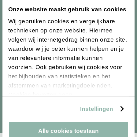
Onze website maakt gebruik van cookies
Wij gebruiken cookies en vergelijkbare
Restaurant
technieken op onze website. Hiermee
volgen wij internetgedrag binnen onze site,
Je kan bij SpaPuur terecht voor een volledig
waardoor wij je beter kunnen helpen en je
dagje wellness. Pak tussendoor een moment
van relevantere informatie kunnen
voor jezelf. Ontdek de smakelijke gerechten
voorzien. Ook gebruiken wij cookies voor
voor zowel de lunch als diner.
het bijhouden van statistieken en het
afstemmen van marketingdoeleinden.
Bekijk het restaurant
Cookies bevatten geen
persoonsgegevens. Meer weten? Bekijk
Instellingen
onze
cookieverklaring
.
Alle cookies toestaan