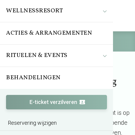
WELLNESSRESORT
ACTIES & ARRANGEMENTEN
Reserveren
RITUELEN & EVENTS
BEHANDELINGEN
Dagje Sauna in Tilburg
E-ticket verzilveren
SpaPuur is een wellnessresort die gericht is op
gezelligheid en gastvrijheid. Er zijn voldoende
Reservering wijzigen
faciliteiten waar je heerlijk kan vertoeven.